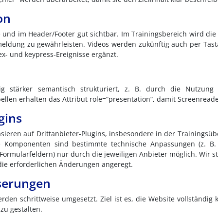
on
te und im Header/Footer gut sichtbar. Im Trainingsbereich wird die
meldung zu gewährleisten. Videos werden zukünftig auch per Tas
- und keypress-Ereignisse ergänzt.
ig stärker semantisch strukturiert, z. B. durch die Nutzung
llen erhalten das Attribut role=“presentation“, damit Screenreader
gins
sieren auf Drittanbieter-Plugins, insbesondere in der Trainingsü
e Komponenten sind bestimmte technische Anpassungen (z. B. K
ormularfeldern) nur durch die jeweiligen Anbieter möglich. Wir st
die erforderlichen Änderungen angeregt.
serungen
den schrittweise umgesetzt. Ziel ist es, die Website vollständi
zu gestalten.