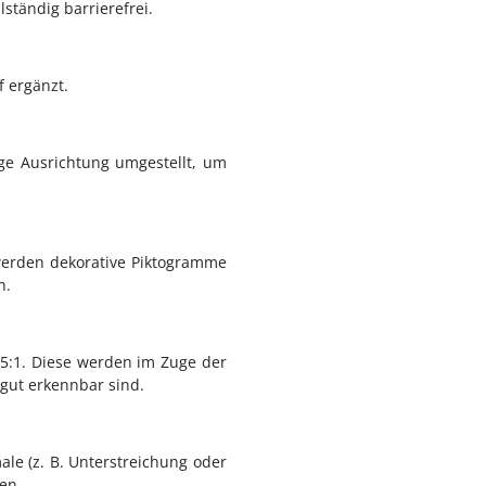
ständig barrierefrei.
f ergänzt.
ige Ausrichtung umgestellt, um
t werden dekorative Piktogramme
n.
4,5:1. Diese werden im Zuge der
gut erkennbar sind.
ale (z. B. Unterstreichung oder
en.