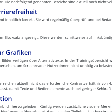
r. Die nachfolgend genannten Bereiche sind aktuell noch nicht voll
rierefreiheit
nd inhaltlich korrekt. Sie wird regelmäßig überprüft und bei Bedar
m Blocksatz angezeigt. Diese werden schrittweise auf linksbünd
ür Grafiken
n Bilder verfügen über Alternativtexte. In der Trainingsübersich
t versehen, um Screenreader-Nutzer:innen nicht unnötig zu belaste
erreichen aktuell nicht das erforderliche Kontrastverhältnis von 
sst, damit Texte und Bedienelemente auch bei geringer Sehkraft 
tion
arblich hervorgehoben. Künftig werden zusätzliche visuelle Merkm
„hier“ werden überarbeitet, damit sie den Zielinhalt klar beschreib